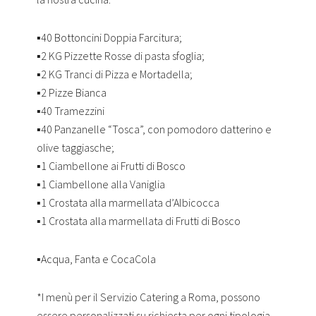
▪️40 Bottoncini Doppia Farcitura;
▪️2 KG Pizzette Rosse di pasta sfoglia;
▪️2 KG Tranci di Pizza e Mortadella;
▪️2 Pizze Bianca
▪️40 Tramezzini
▪️40 Panzanelle “Tosca”, con pomodoro datterino e
olive taggiasche;
▪️1 Ciambellone ai Frutti di Bosco
▪️1 Ciambellone alla Vaniglia
▪️1 Crostata alla marmellata d’Albicocca
▪️1 Crostata alla marmellata di Frutti di Bosco
▪️Acqua, Fanta e CocaCola
*I menù per il Servizio Catering a Roma, possono
essere personalizzati su richiesta per ogni tipologia