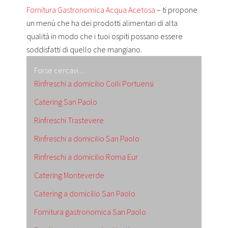
Fornitura Gastronomica Acqua Acetosa
– ti propone
un menù che ha dei prodotti alimentari di alta
qualità in modo che i tuoi ospiti possano essere
soddisfatti di quello che mangiano.
Forse cercavi....
Rinfreschi a domicilio Colli Portuensi
Catering San Paolo
Rinfreschi Trastevere
Rinfreschi a domicilio San Paolo
Rinfreschi a domicilio Roma Eur
Catering Monteverde
Catering a domicilio San Paolo
Fornitura gastronomica San Paolo