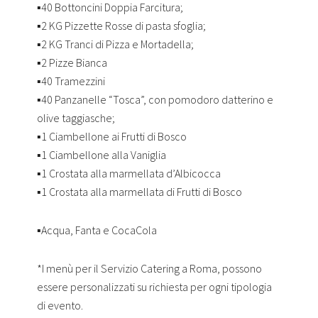
▪️40 Bottoncini Doppia Farcitura;
▪️2 KG Pizzette Rosse di pasta sfoglia;
▪️2 KG Tranci di Pizza e Mortadella;
▪️2 Pizze Bianca
▪️40 Tramezzini
▪️40 Panzanelle “Tosca”, con pomodoro datterino e
olive taggiasche;
▪️1 Ciambellone ai Frutti di Bosco
▪️1 Ciambellone alla Vaniglia
▪️1 Crostata alla marmellata d’Albicocca
▪️1 Crostata alla marmellata di Frutti di Bosco
▪️Acqua, Fanta e CocaCola
*I menù per il Servizio Catering a Roma, possono
essere personalizzati su richiesta per ogni tipologia
di evento.