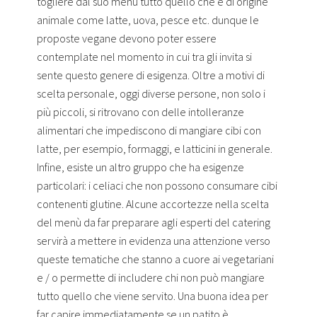
togliere dal suo menù tutto quello che è di origine
animale come latte, uova, pesce etc. dunque le
proposte vegane devono poter essere
contemplate nel momento in cui tra gli invita si
sente questo genere di esigenza. Oltre a motivi di
scelta personale, oggi diverse persone, non solo i
più piccoli, si ritrovano con delle intolleranze
alimentari che impediscono di mangiare cibi con
latte, per esempio, formaggi, e latticini in generale.
Infine, esiste un altro gruppo che ha esigenze
particolari: i celiaci che non possono consumare cibi
contenenti glutine. Alcune accortezze nella scelta
del menù da far preparare agli esperti del catering
servirà a mettere in evidenza una attenzione verso
queste tematiche che stanno a cuore ai vegetariani
e / o permette di includere chi non può mangiare
tutto quello che viene servito. Una buona idea per
far capire immediatamente se un patito è