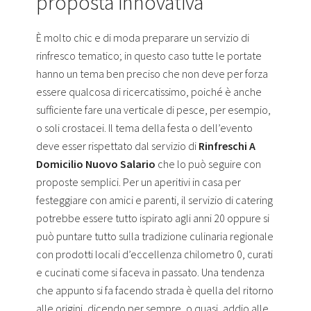
proposta innovativa
È molto chic e di moda preparare un servizio di
rinfresco tematico; in questo caso tutte le portate
hanno un tema ben preciso che non deve per forza
essere qualcosa di ricercatissimo, poiché è anche
sufficiente fare una verticale di pesce, per esempio,
o soli crostacei. Il tema della festa o dell’evento
deve esser rispettato dal servizio di
Rinfreschi A
Domicilio Nuovo Salario
che lo può seguire con
proposte semplici. Per un aperitivi in casa per
festeggiare con amici e parenti, il servizio di catering
potrebbe essere tutto ispirato agli anni 20 oppure si
può puntare tutto sulla tradizione culinaria regionale
con prodotti locali d’eccellenza chilometro 0, curati
e cucinati come si faceva in passato. Una tendenza
che appunto si fa facendo strada è quella del ritorno
alle origini, dicendo per sempre, o quasi, addio alle