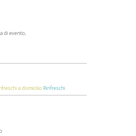
a di evento.
nfreschi a domicilio
Rinfreschi
o