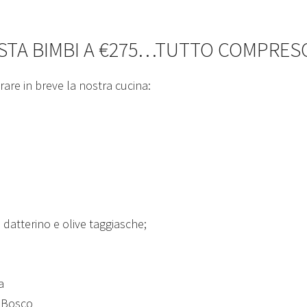
STA BIMBI A €275…TUTTO COMPRESO
are in breve la nostra cucina:
datterino e olive taggiasche;
a
i Bosco