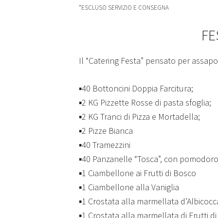
*ESCLUSO SERVIZIO E CONSEGNA
FE
Il “Catering Festa” pensato per assapor
▪️40 Bottoncini Doppia Farcitura;
▪️2 KG Pizzette Rosse di pasta sfoglia;
▪️2 KG Tranci di Pizza e Mortadella;
▪️2 Pizze Bianca
▪️40 Tramezzini
▪️40 Panzanelle “Tosca”, con pomodoro 
▪️1 Ciambellone ai Frutti di Bosco
▪️1 Ciambellone alla Vaniglia
▪️1 Crostata alla marmellata d’Albicocc
▪️1 Crostata alla marmellata di Frutti d