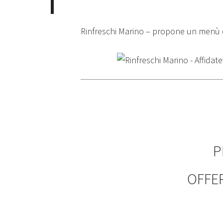
Rinfreschi Marino – propone un menù ch
P
OFFER