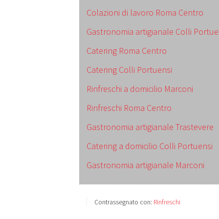
Colazioni di lavoro Roma Centro
Gastronomia artigianale Colli Portue
Catering Roma Centro
Catering Colli Portuensi
Rinfreschi a domicilio Marconi
Rinfreschi Roma Centro
Gastronomia artigianale Trastevere
Catering a domicilio Colli Portuensi
Gastronomia artigianale Marconi
Contrassegnato con:
Rinfreschi