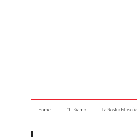
Home
Chi Siamo
La Nostra Filosofi