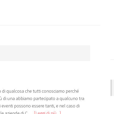
o di qualcosa che tutti conosciamo perché
iù di una abbiamo partecipato a qualcuno tra
li eventi possono essere tanti, e nel caso di
lle aziende di C …
[Leggi di più...]