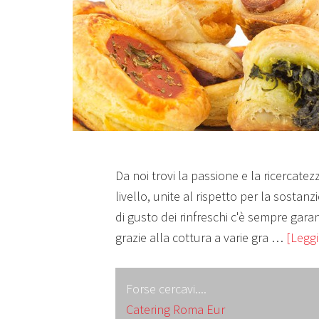
Da noi trovi la passione e la ricercatezz
livello, unite al rispetto per la sostan
di gusto dei rinfreschi c'è sempre garanz
grazie alla cottura a varie gra …
[Leggi 
Forse cercavi....
Catering Roma Eur