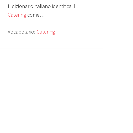
Il dizionario italiano identifica il
Catering
come…
Vocabolario:
Catering