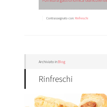
Fornitura gastronomica Gianicolens
Contrassegnato con:
Rinfreschi
Archiviato in:
Blog
Rinfreschi