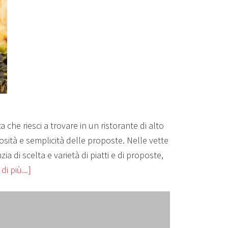
a che riesci a trovare in un ristorante di alto
ziosità e semplicità delle proposte. Nelle vette
ia di scelta e varietà di piatti e di proposte,
di più...]