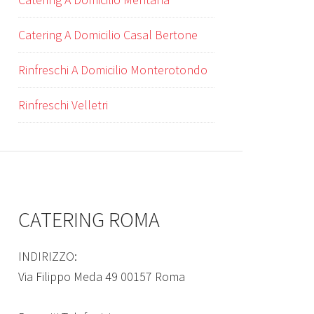
Catering A Domicilio Casal Bertone
Rinfreschi A Domicilio Monterotondo
Rinfreschi Velletri
CATERING ROMA
INDIRIZZO:
Via Filippo Meda 49 00157 Roma